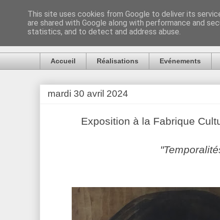
This site uses cookies from Google to deliver its servic
are shared with Google along with performance and secu
Artiste Auck
statistics, and to detect and address abuse.
Accueil
Réalisations
Evénements
mardi 30 avril 2024
Exposition à la Fabrique Cult
"Temporalité