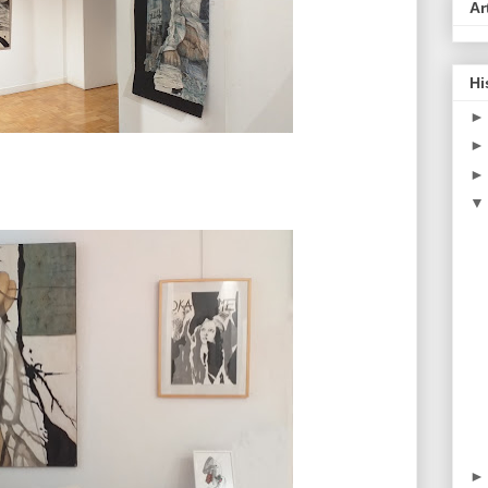
Ar
Hi