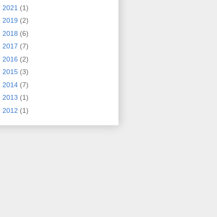
►
2021
(1)
►
2019
(2)
►
2018
(6)
►
2017
(7)
►
2016
(2)
►
2015
(3)
►
2014
(7)
►
2013
(1)
►
2012
(1)