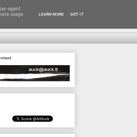
user-agent
erate usage
LEARN MORE
GOT IT
ntact