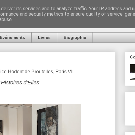
deliver its services and to analyze traffic. Your IP address and 
formance and security metrics to ensure quality of service, gen
abuse.
Evénements
Livres
Biographie
Co
ce Hodent de Broutelles, Paris VII
"Histoires d'Elles"