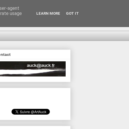
user-agent
erate usage
LEARN MORE
GOT IT
ntact