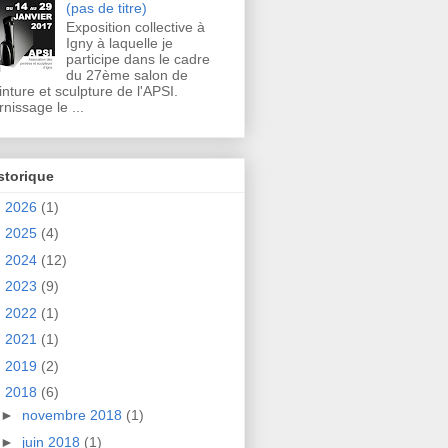
(pas de titre)
Exposition collective à
Igny à laquelle je
participe dans le cadre
du 27ème salon de
inture et sculpture de l'APSI.
rnissage le ...
storique
►
2026
(1)
►
2025
(4)
►
2024
(12)
►
2023
(9)
►
2022
(1)
►
2021
(1)
►
2019
(2)
▼
2018
(6)
►
novembre 2018
(1)
►
juin 2018
(1)