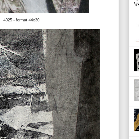
4025 - format 44x30