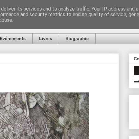
deliver its services and to analyze traffic. Your IP address and 
formance and security metrics to ensure quality of service, gen
abuse.
Evénements
Livres
Biographie
Co