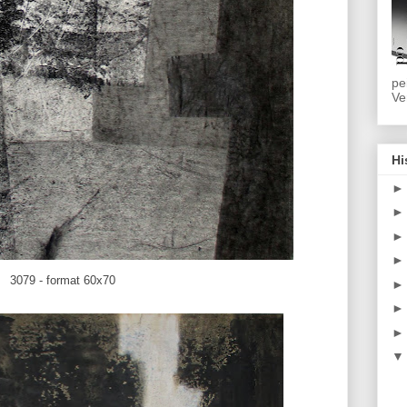
pe
Ve
Hi
3079 - format 60x70