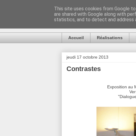
This site uses cookies from Google to 
are shared with Google along with per
Artiste Auck
statistics, and to detect and address 
Accueil
Réalisations
jeudi 17 octobre 2013
Contrastes
Exposition au
Ver
"Dialogue