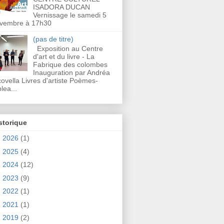
ISADORA DUCAN
Vernissage le samedi 5
vembre à 17h30
(pas de titre)
Exposition au Centre
d'art et du livre - La
Fabrique des colombes
Inauguration par Andréa
covella Livres d'artiste Poèmes-
lea...
storique
►
2026
(1)
►
2025
(4)
►
2024
(12)
►
2023
(9)
►
2022
(1)
►
2021
(1)
►
2019
(2)