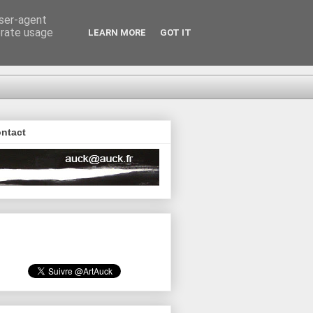
user-agent
erate usage
LEARN MORE
GOT IT
ntact