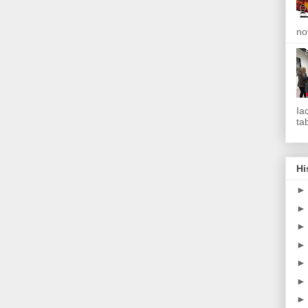
no
Ia
tab
Hi