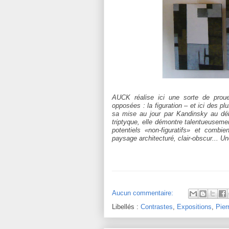
AUCK réalise ici une sorte de proue
opposées : la figuration – et ici des plu
sa mise au jour par Kandinsky au déb
triptyque, elle démontre talentueuseme
potentiels «non-figuratifs» et combie
paysage architecturé, clair-obscur... U
Aucun commentaire:
Libellés :
Contrastes
,
Expositions
,
Pier