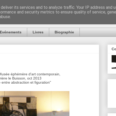
deliver its services and to analyze traffic. Your IP address and 
formance and security metrics to ensure quality of service, gen
abuse.
Evénements
Livres
Biographie
Co
 Musée éphémère d'art contemporain,
rière le Buisson, oct 2013
 entre abstraction et figuration"