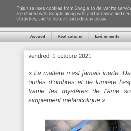
This site uses cookies from Google to deliver its servic
are shared with Google along with performance and secu
Artiste Auck
statistics, and to detect and address abuse.
Accueil
Réalisations
Evénements
vendredi 1 octobre 2021
« La matière n’est jamais inerte. Dan
ourlés d’ombres et de lumière l’espr
trame les mystères de l’âme so
simplement mélancolique.»