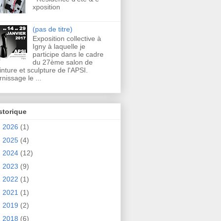
xposition
(pas de titre)
Exposition collective à
Igny à laquelle je
participe dans le cadre
du 27ème salon de
inture et sculpture de l'APSI.
rnissage le ...
storique
►
2026
(1)
►
2025
(4)
►
2024
(12)
►
2023
(9)
►
2022
(1)
►
2021
(1)
►
2019
(2)
▼
2018
(6)