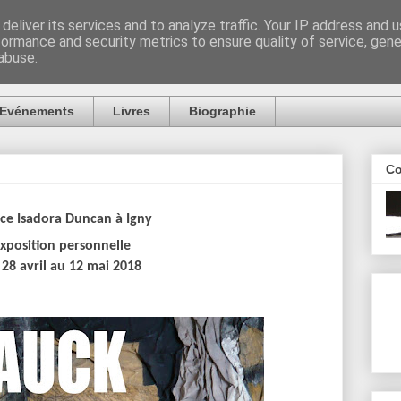
deliver its services and to analyze traffic. Your IP address and 
formance and security metrics to ensure quality of service, gen
abuse.
Evénements
Livres
Biographie
Co
ce Isadora Duncan à Igny
xposition personnelle
 28 avril au 12 mai 2018