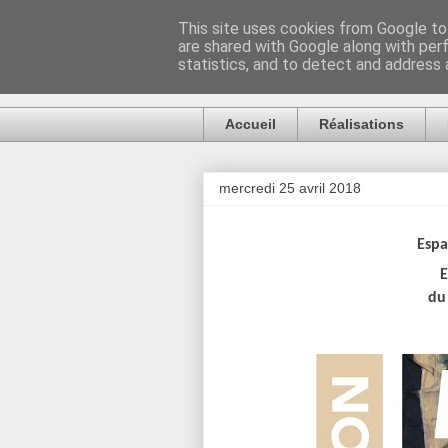
This site uses cookies from Google to 
are shared with Google along with per
Artiste Auck
statistics, and to detect and address 
Accueil
Réalisations
mercredi 25 avril 2018
Espa
E
du