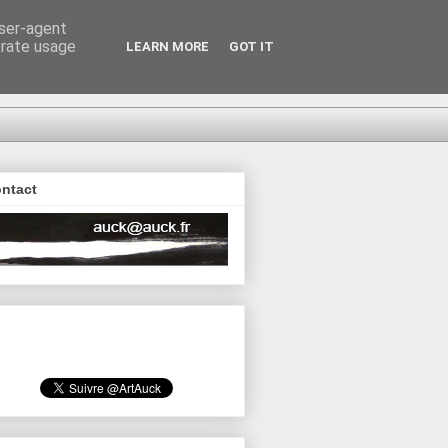
user-agent
erate usage
LEARN MORE
GOT IT
ntact