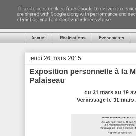
This site uses cookies from Google to deliver its servic
are shared with Google along with performance and secu
Artiste Auck
statistics, and to detect and address abuse.
Accueil
Réalisations
Evénements
jeudi 26 mars 2015
Exposition personnelle à la 
Palaiseau
du 31 mars au 19 av
Vernissage le 31 mars