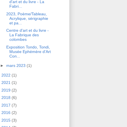
d'art et du livre - La
Fabri...
2023, Poème/Tableau,
Acrylique, sérigraphie
et pa...
Centre d'art et du livre -
La Fabrique des
colombes
Exposition Tondo, Tondi,
Musée Ephémère d'Art
Con...
►
mars 2023
(1)
►
2022
(1)
►
2021
(1)
►
2019
(2)
►
2018
(6)
►
2017
(7)
►
2016
(2)
►
2015
(3)