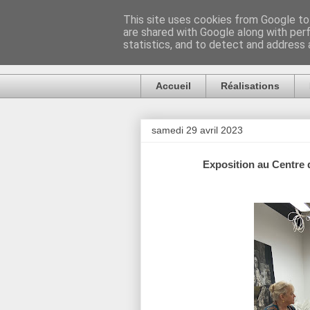
This site uses cookies from Google to 
are shared with Google along with per
Artiste Auck
statistics, and to detect and address 
Accueil
Réalisations
samedi 29 avril 2023
Exposition au Centre d