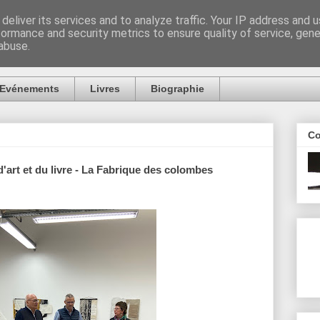
deliver its services and to analyze traffic. Your IP address and 
formance and security metrics to ensure quality of service, gen
abuse.
Evénements
Livres
Biographie
Co
'art et du livre - La Fabrique des colombes