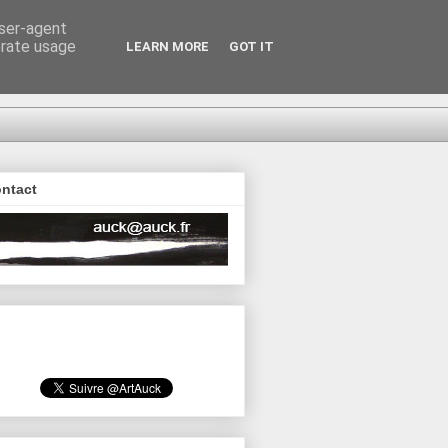
user-agent
erate usage
LEARN MORE
GOT IT
ntact